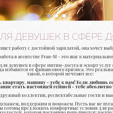
ЛЯ ДЕВУШЕК В СФЕРЕ Д
ищет работу с достойной зарплатой, она хочет выб
бота в агентстве Frau-M – это шаг к материально
для девушек в сфере интим-досуга и эскорт услу
да избавится от финансового кризиса. Это реальн
такой, о которой мечтают все:
ь квартиру, машину - тебе к нам! Если любишь сек
ание стать настоящей гейшей - тебе абсолютно 
о дружный коллектив, респектабельные гости и вы
дскажем, поддержим и поможем. Пусть вас не пуга
 мы готовы предложить комфортные условия для ра
а гостей, которая постоянно пополняется; раскр