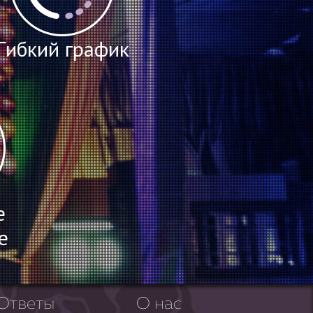
Гибкий график
е
е
Ответы
О нас