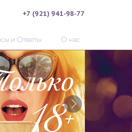
+7 (921) 941-98-77
сы и Ответы
О нас
олько
18+