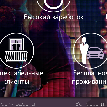
Высокий заработок
пектабельные
Бесплатно
клиенты
проживани
ловия работы
Вопросы и 