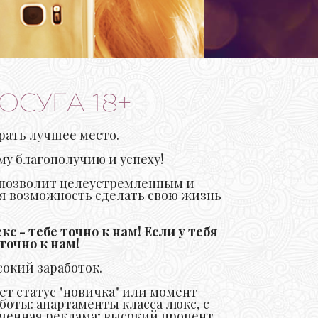
ОСУГА 18+
рать лучшее место.
му благополучию и успеху!
г позволит целеустремленным и
ая возможность сделать свою жизнь
с - тебе точно к нам! Если у тебя
точно к нам!
сокий заработок.
ет статус "новичка" или момент
боты: апартаменты класса люкс, с
ученная реклама; высокий процент