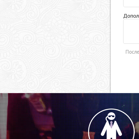
Допол
После