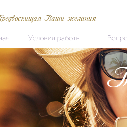
редвосхищая Ваши желания
ная
Условия работы
Вопро
Т