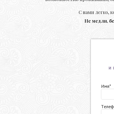
С нами легко, 
Не медли, б
и 
Имя*
Телеф