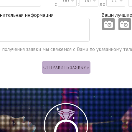
00
00
00
с
:
до
:
нительная информация
Ваши лучшие
 получения заявки мы свяжемся с Вами по указанному тел
ОТПРАВИТЬ ЗАЯВКУ »